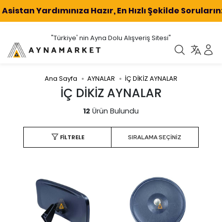
 Ai Asistan Yardımınıza Hazır, En Hızlı Şekilde Sorular
"Türkiye' nin Ayna Dolu Alışveriş Sitesi"
Ana Sayfa
AYNALAR
İÇ DİKİZ AYNALAR
İÇ DİKİZ AYNALAR
12
Ürün Bulundu
FILTRELE