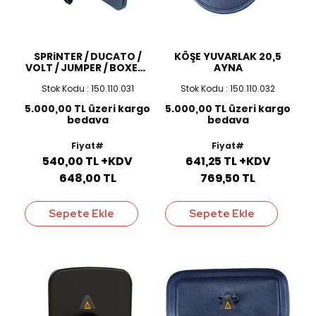
SPRiNTER / DUCATO /
KÖŞE YUVARLAK 20,5
VOLT / JUMPER / BOXER /
AYNA
CRAFTER / JEST LARGE
Stok Kodu : 150.110.031
Stok Kodu : 150.110.032
MA İÇ AYNA
5.000,00 TL üzeri kargo
5.000,00 TL üzeri kargo
bedava
bedava
Fiyat#
Fiyat#
540,00 TL +KDV
641,25 TL +KDV
648,00 TL
769,50 TL
Sepete Ekle
Sepete Ekle