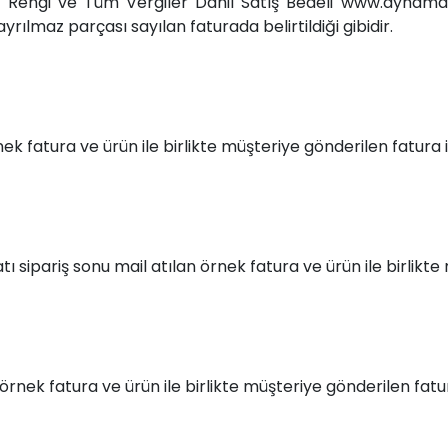
i, Rengi ve Tüm Vergiler Dâhil Satış Bedeli www.aynam
yrılmaz parçası sayılan faturada belirtildiği gibidir.
rnek fatura ve ürün ile birlikte müşteriye gönderilen fatura
tı sipariş sonu mail atılan örnek fatura ve ürün ile birlik
 örnek fatura ve ürün ile birlikte müşteriye gönderilen fat