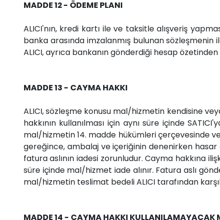
MADDE 12 - ÖDEME PLANI
ALICI'nın, kredi kartı ile ve taksitle alışveriş yap
banka arasında imzalanmış bulunan sözleşmenin ilgil
ALICI, ayrıca bankanın gönderdiği hesap özetinden ta
MADDE 13 - CAYMA HAKKI
ALICI, sözleşme konusu mal/hizmetin kendisine veya 
hakkının kullanılması için aynı süre içinde SATICI
mal/hizmetin 14. madde hükümleri çerçevesinde ve
gereğince, ambalaj ve içeriğinin denenirken hasar gö
fatura aslının iadesi zorunludur. Cayma hakkına iliş
süre içinde mal/hizmet iade alınır. Fatura aslı gön
mal/hizmetin teslimat bedeli ALICI tarafından karşıl
MADDE 14 - CAYMA HAKKI KULLANILAMAYACAK 