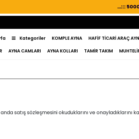
...::: 5000₺ ve 
yfa
Kategoriler
KOMPLE AYNA
HAFİF TİCARİ ARAÇ AY
R
AYNA CAMLARI
AYNA KOLLARI
TAMİR TAKIM
MUHTELİ
i anda satış sözleşmesini okuduklarını ve onayladıklarını kab