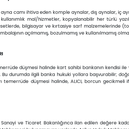
, ayna camı ihtiva eden komple aynalar, dış aynalar, iç ayn
ullanımlık mal/hizmetler, kopyalanabilir her türlü yazı
tlerde, bilgisayar ve kırtasiye sarf malzemelerinde (to
ambalajının açılmamış, bozulmamış ve kullanılmamış olmal
RI
temerrüde düşmesi halinde kart sahibi bankanın kendisi il
Bu durumda ilgili banka hukuki yollara başvurabilir; doğ
ı temerrüde düşmesi halinde, ALICI, borcun gecikmeli if
 Sanayi ve Ticaret Bakanlığınca ilan edilen değere kad