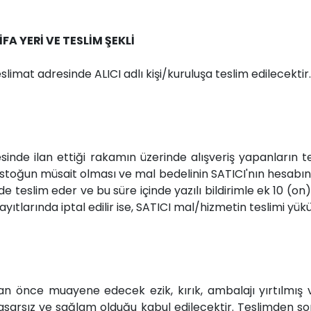
FA YERİ VE TESLİM ŞEKLİ
slimat adresinde ALICI adlı kişi/kuruluşa teslim edilecektir.
tesinde ilan ettiği rakamın üzerinde alışveriş yapanların
t; stoğun müsait olması ve mal bedelinin SATICI'nın hesabı
e teslim eder ve bu süre içinde yazılı bildirimle ek 10 (on
larında iptal edilir ise, SATICI mal/hizmetin teslimi yük
 önce muayene edecek ezik, kırık, ambalajı yırtılmış v
asarsız ve sağlam olduğu kabul edilecektir. Teslimden s