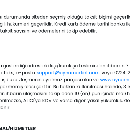
ması durumunda siteden seçmiş olduğu taksit biçimi geçerlidi
i hükümleri geçerlidir. Kredi kartı ödeme tarihi banka il
ksit sayısını ve ödemelerini takip edebilir.
gösterdiği adresteki kişi/kuruluşa tesliminden itibaren 7
'ya faks, e-posta
support@aynamarket.com
veya 0224 21
 iş bu sözleşmenin ayrılmaz parçası olan ve
www.aynama
rmemiş olası şarttır. Bu hakkın kullanılması halinde, 3. k
kin ihbarın ulaşmasını takip eden 10 (on) gün içinde mal/hi
derilmezse, ALICI'ya KDV ve varsa diğer yasal yükümlülükl
anır.
MAL/HİZMETLER