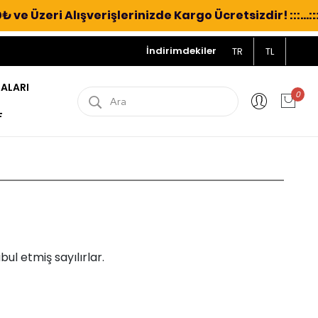
Üzeri Alışverişlerinizde Kargo Ücretsizdir! :::...::: A
İndirimdekiler
TR
TL
NALARI
0
F
ul etmiş sayılırlar.