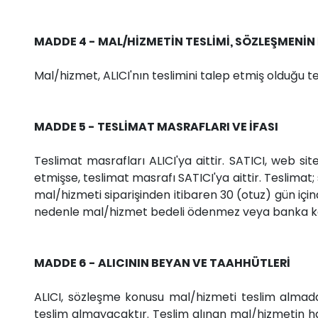
MADDE 4 - MAL/HİZMETİN TESLİMİ, SÖZLEŞMENİN İ
Mal/hizmet, ALICI'nın teslimini talep etmiş olduğu te
MADDE 5 - TESLİMAT MASRAFLARI VE İFASI
Teslimat masrafları ALICI'ya aittir. SATICI, web si
etmişse, teslimat masrafı SATICI'ya aittir. Teslima
mal/hizmeti siparişinden itibaren 30 (otuz) gün içind
nedenle mal/hizmet bedeli ödenmez veya banka kayıt
MADDE 6 - ALICININ BEYAN VE TAAHHÜTLERİ
ALICI, sözleşme konusu mal/hizmeti teslim almadan
teslim almayacaktır. Teslim alınan mal/hizmetin h