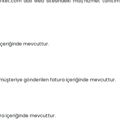
arket.com adlı web sitesindeki mal/hizmet tanıtım
 içeriğinde mevcuttur.
te müşteriye gönderilen fatura içeriğinde mevcuttur.
ura içeriğinde mevcuttur.