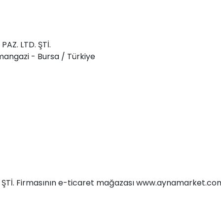
AZ. LTD. ŞTİ.
mangazi - Bursa / Türkiye
Tİ. Firmasının e-ticaret mağazası www.aynamarket.com ' 