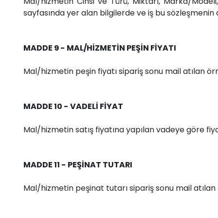
Mal/hizmetin Cinsi ve Türü, Miktarı, Marka/Model
sayfasında yer alan bilgilerde ve iş bu sözleşmenin a
MADDE 9 - MAL/HİZMETİN PEŞİN FİYATI
Mal/hizmetin peşin fiyatı sipariş sonu mail atılan ö
MADDE 10 - VADELİ FİYAT
Mal/hizmetin satış fiyatına yapılan vadeye göre fiya
MADDE 11 - PEŞİNAT TUTARI
Mal/hizmetin peşinat tutarı sipariş sonu mail atılan