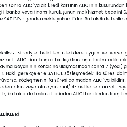
inden sonra ALICI'ya ait kredi kartının ALICI'nın kusurundan
ilgili banka veya finans kuruluşunun mal/hizmet bedelini 
e SATICI'ya göndermekle yükümlüdür. Bu takdirde teslimat g
ksiz, siparişte belirtilen niteliklere uygun ve varsa ga
et, ALICI'dan başka bir kişi/kuruluşa teslim edilecek i
yma beyanının kendisine ulaşmasından sonra 7 (yedi) gün
ır. Haklı gerekçelerle SATICI, sözleşmedeki ifa süresi dolma
nüyorsa, sözleşmenin ifa süresi dolmadan ALICI'ya bildiri
etlerden olan veya olmayan mal/hizmetlerden arızalı veya
lir, bu takdirde teslimat giderleri ALICI tarafından karşıla
LLİKLERİ