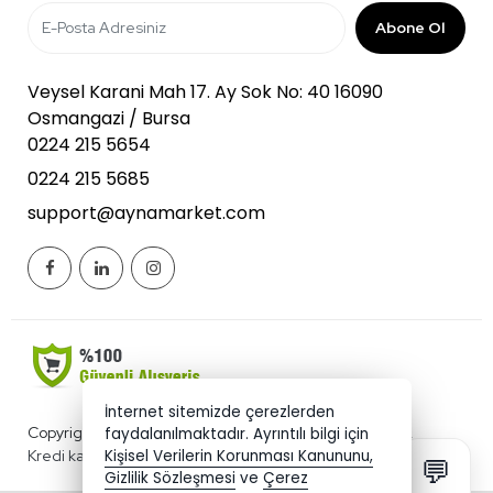
Abone Ol
Veysel Karani Mah 17. Ay Sok No: 40 16090
Osmangazi / Bursa
0224 215 5654
0224 215 5685
support@aynamarket.com
İnternet sitemizde çerezlerden
Copyright 2026 aynamarket.com - Tüm hakları saklıdır.
faydalanılmaktadır. Ayrıntılı bilgi için
Kredi kartı bilgileriniz 256bit SSL sertifikası ile korunmaktadır.
Kişisel Verilerin Korunması Kanununu,
💬
Gizlilik Sözleşmesi
ve
Çerez