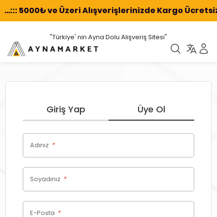
...::: 5000₺ ve Üzeri Alışverişlerinizde Kargo Ücretsiz
"Türkiye' nin Ayna Dolu Alışveriş Sitesi"
Giriş Yap
Üye Ol
Adınız
*
Soyadınız
*
E-Posta
*