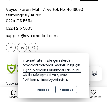
Veysel Karani Mah 17. Ay Sok No: 40 16090
Osmangazi / Bursa
0224 215 5654
0224 215 5685
support@aynamarket.com
İnternet sitemizde çerezlerden
faydalanılmaktadır. Ayrıntılı bilgi için
Kişisel Verilerin Korunması Kanununu,
💬
Gizlilik Sözleşmesi
ve
Çerez
Politikamızı
inceleyebilirsiniz.
Copyright 2026 aynamarket.com - Tüm hakları saklıdır.
Kredi kartı bilgileriniz 256bit SSL sertifikası ile korunmaktadır.
Reddet
Kabul Et
0
Keşfet
Kategoriler
Sepet
Favorilerim
Bu site AKINSOFT E-Ticaret ile hazırlanmıştır.