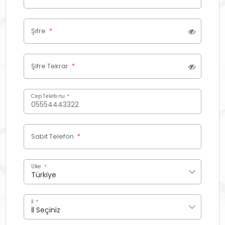
Şifre
*
Şifre Tekrar
*
Cep Telefonu
*
Sabit Telefon
*
Ülke
*
İl
*