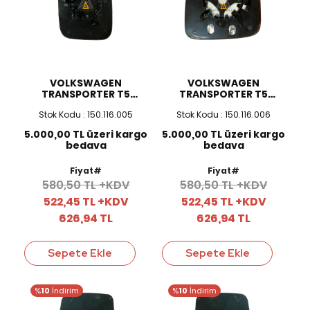
VOLKSWAGEN
VOLKSWAGEN
TRANSPORTER T5
TRANSPORTER T5
ELEKTRİKLİ SAĞ AYNA
ELEKTRİKLİ SOL AYNA
Stok Kodu : 150.116.005
Stok Kodu : 150.116.006
CAMI
CAMI
5.000,00 TL üzeri kargo
5.000,00 TL üzeri kargo
bedava
bedava
Fiyat#
Fiyat#
580,50 TL +KDV
580,50 TL +KDV
522,45 TL +KDV
522,45 TL +KDV
626,94 TL
626,94 TL
Sepete Ekle
Sepete Ekle
%
10
İndirim
%
10
İndirim