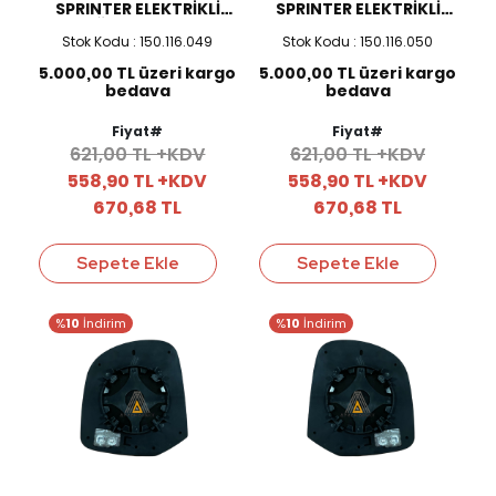
SPRINTER ELEKTRİKLİ
SPRINTER ELEKTRİKLİ
SAĞ AYNA CAMI
SOL AYNA CAMI
Stok Kodu : 150.116.049
Stok Kodu : 150.116.050
5.000,00 TL üzeri kargo
5.000,00 TL üzeri kargo
bedava
bedava
Fiyat#
Fiyat#
621,00 TL +KDV
621,00 TL +KDV
558,90 TL +KDV
558,90 TL +KDV
670,68 TL
670,68 TL
Sepete Ekle
Sepete Ekle
%
10
İndirim
%
10
İndirim