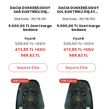
DACIA DOKKER/LODGY
DACIA DOKKER/LODGY
SAĞ ELEKTRİKLİ DIŞ
SOL ELEKTRİKLİ DIŞ AYNA
AYNA CAMI
CAMI
Stok Kodu : 150.116.051
Stok Kodu : 150.116.052
5.000,00 TL üzeri kargo
5.000,00 TL üzeri kargo
bedava
bedava
Fiyat#
Fiyat#
526,50 TL +KDV
526,50 TL +KDV
473,85 TL +KDV
473,85 TL +KDV
568,62 TL
568,62 TL
Sepete Ekle
Sepete Ekle
%
10
İndirim
%
10
İndirim