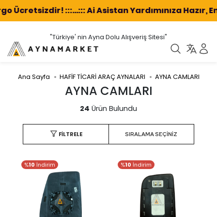
cretsizdir! :::...::: Ai Asistan Yardımınıza Hazır, En 
"Türkiye' nin Ayna Dolu Alışveriş Sitesi"
Ana Sayfa
HAFİF TİCARİ ARAÇ AYNALARI
AYNA CAMLARI
AYNA CAMLARI
24
Ürün Bulundu
FILTRELE
%
10
İndirim
%
10
İndirim