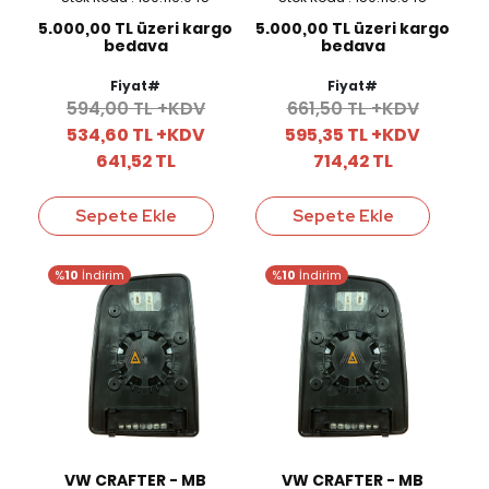
CAMI
5.000,00 TL üzeri kargo
5.000,00 TL üzeri kargo
bedava
bedava
Fiyat#
Fiyat#
594,00 TL +KDV
661,50 TL +KDV
534,60 TL +KDV
595,35 TL +KDV
641,52 TL
714,42 TL
Sepete Ekle
Sepete Ekle
%
10
İndirim
%
10
İndirim
VW CRAFTER - MB
VW CRAFTER - MB