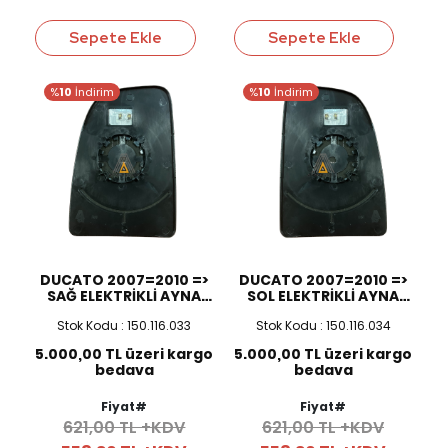
Sepete Ekle
Sepete Ekle
%
10
İndirim
%
10
İndirim
DUCATO 2007=2010 =>
DUCATO 2007=2010 =>
SAĞ ELEKTRİKLİ AYNA
SOL ELEKTRİKLİ AYNA
CAMI
CAMI
Stok Kodu : 150.116.033
Stok Kodu : 150.116.034
5.000,00 TL üzeri kargo
5.000,00 TL üzeri kargo
bedava
bedava
Fiyat#
Fiyat#
621,00 TL +KDV
621,00 TL +KDV