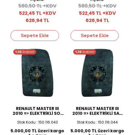
580,50 TL +KDV
580,50 TL +KDV
522,45 TL +KDV
522,45 TL +KDV
626,94 TL
626,94 TL
Sepete Ekle
Sepete Ekle
%
10
İndirim
%
10
İndirim
RENAULT MASTER III
RENAULT MASTER III
2010 => ELEKTRİKLİ SOL
2010 => ELEKTRİKLİ SAĞ
AYNA CAMI
AYNA CAMI
Stok Kodu : 150.116.043
Stok Kodu : 150.116.044
5.000,00 TL üzeri kargo
5.000,00 TL üzeri kargo