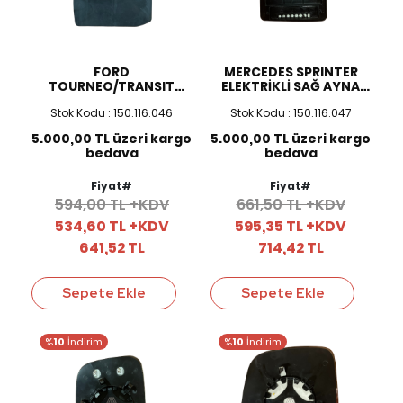
FORD
MERCEDES SPRINTER
TOURNEO/TRANSIT
ELEKTRİKLİ SAĞ AYNA
CUSTOM T18 V362
CAMI
Stok Kodu : 150.116.046
Stok Kodu : 150.116.047
ELEKTRİKLİ SAĞ AYNA
CAMI
5.000,00 TL üzeri kargo
5.000,00 TL üzeri kargo
bedava
bedava
Fiyat#
Fiyat#
594,00 TL +KDV
661,50 TL +KDV
534,60 TL +KDV
595,35 TL +KDV
641,52 TL
714,42 TL
Sepete Ekle
Sepete Ekle
%
10
İndirim
%
10
İndirim