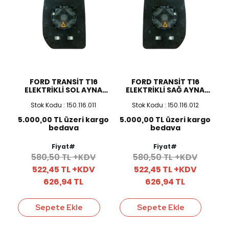
FORD TRANSİT T16
FORD TRANSİT T16
ELEKTRİKLİ SOL AYNA
ELEKTRİKLİ SAĞ AYNA
CAMI
CAMI
Stok Kodu : 150.116.011
Stok Kodu : 150.116.012
5.000,00 TL üzeri kargo
5.000,00 TL üzeri kargo
bedava
bedava
Fiyat#
Fiyat#
580,50 TL +KDV
580,50 TL +KDV
522,45 TL +KDV
522,45 TL +KDV
626,94 TL
626,94 TL
Sepete Ekle
Sepete Ekle