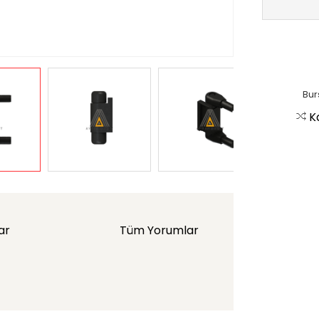
Bur
K
ar
Tüm Yorumlar