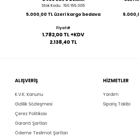
Stok Kodu : 150.155.005
va
5.000,00 TL üzeri kargo bedava
5.000,
Fiyat#
1.782,00 TL +KDV
2.138,40 TL
ALIŞVERİŞ
HİZMETLER
K.V.K. Kanunu
Yardım
Gizlilik Sözleşmesi
Sipariş Takibi
Çerez Politikası
Garanti Şartları
Ödeme Teslimat Şartları