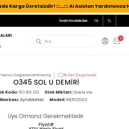
e Kargo Ücretsizdir! :::...::: Ai Asistan Yardımınıza Ha
İndirimdekiler
TR
TL
NALARI
0
F
Henüz Değerlendirilmemiş
İlk Sen Değerlendir
O345 SOL U DEMİRİ
ok Kodu:
Stok Miktarı:
150.155.012
Stokta Var
Markası:
AynaMarket
Modeli:
MERCEDES
Üye Olmanız Gerekmektedir.
Fiyat#
KDV Hariç Fiyat