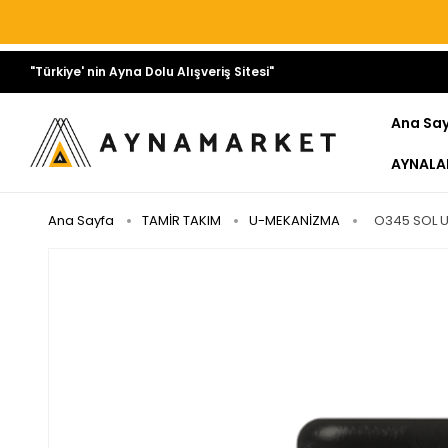
"Türkiye' nin Ayna Dolu Alışveriş Sitesi"
Ana Sa
AYNALA
Ana Sayfa
TAMİR TAKIM
U-MEKANİZMA
O345 SOL U