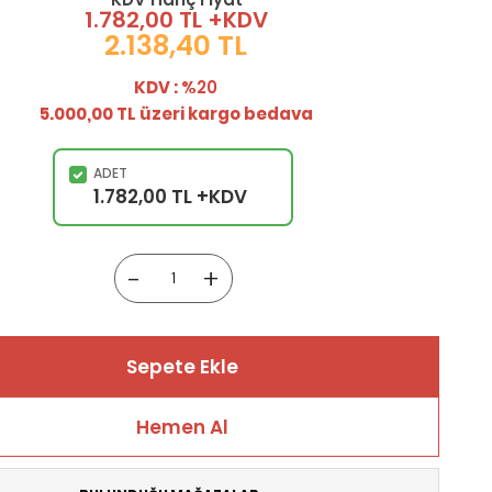
1.782,00 TL +KDV
2.138,40 TL
KDV :
%20
5.000,00 TL üzeri kargo bedava
ADET
1.782,00 TL +KDV
-
+
Sepete Ekle
Hemen Al