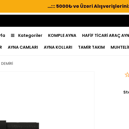
...::: 5000₺ ve Üzeri Alışverişlerinizd
yfa
Kategoriler
KOMPLE AYNA
HAFİF TİCARİ ARAÇ AY
R
AYNA CAMLARI
AYNA KOLLARI
TAMİR TAKIM
MUHTELİ
 DEMİRİ
St