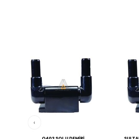
‹
KET
O403 SOL U DEMİRİ
SULTA