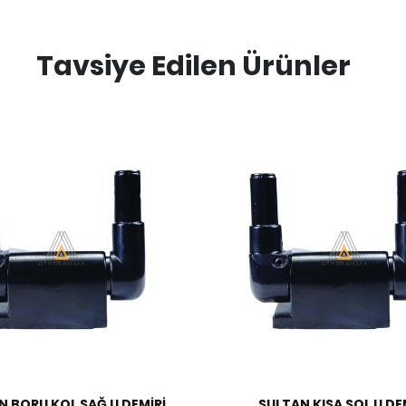
Tavsiye Edilen Ürünler
N BORU KOL SAĞ U DEMİRİ
SULTAN KISA SOL U DE