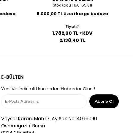
9
Stok Kodu : 150.155.011
 bedava
5.000,00 TL üzeri kargo bedava
5
Fiyat#
1.782,00 TL +KDV
2.138,40 TL
E-BÜLTEN
Yeni Ve Indirimli Ürünlerden Haberdar Olun !
Abone Ol
Veysel Karani Mah 17. Ay Sok No: 40 16090
Osmangazi / Bursa
0224 215 5654